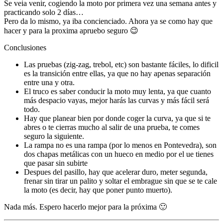
Se veia venir, cogiendo la moto por primera vez una semana antes y
practicando solo 2 días…
Pero da lo mismo, ya iba concienciado. Ahora ya se como hay que
hacer y para la proxima apruebo seguro 😉
Conclusiones
Las pruebas (zig-zag, trebol, etc) son bastante fáciles, lo dificil
es la transición entre ellas, ya que no hay apenas separación
entre una y otra.
El truco es saber conducir la moto muy lenta, ya que cuanto
más despacio vayas, mejor harás las curvas y más fácil será
todo.
Hay que planear bien por donde coger la curva, ya que si te
abres o te cierras mucho al salir de una prueba, te comes
seguro la siguiente.
La rampa no es una rampa (por lo menos en Pontevedra), son
dos chapas metálicas con un hueco en medio por el ue tienes
que pasar sin subirte
Despues del pasillo, hay que acelerar duro, meter segunda,
frenar sin tirar un palito y soltar el embrague sin que se te cale
la moto (es decir, hay que poner punto muerto).
Nada más. Espero hacerlo mejor para la próxima 🙂