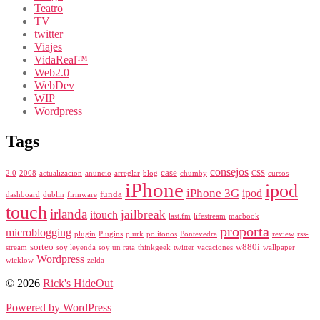
Teatro
TV
twitter
Viajes
VidaReal™
Web2.0
WebDev
WIP
Wordpress
Tags
consejos
case
2.0
2008
actualizacion
anuncio
arreglar
blog
chumby
CSS
cursos
iPhone
ipod
iPhone 3G
ipod
funda
dashboard
dublin
firmware
touch
irlanda
jailbreak
itouch
last.fm
lifestream
macbook
proporta
microblogging
plugin
Plugins
plurk
politonos
Pontevedra
review
rss-
sorteo
w880i
stream
soy leyenda
soy un rata
thinkgeek
twitter
vacaciones
wallpaper
Wordpress
wicklow
zelda
© 2026
Rick's HideOut
Powered by WordPress