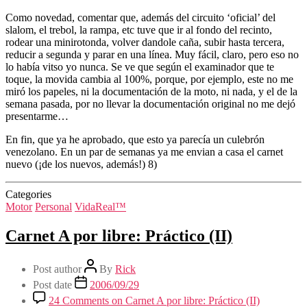
Como novedad, comentar que, además del circuito ‘oficial’ del
slalom, el trebol, la rampa, etc tuve que ir al fondo del recinto,
rodear una minirotonda, volver dandole caña, subir hasta tercera,
reducir a segunda y parar en una línea. Muy fácil, claro, pero eso no
lo había vitso yo nunca. Se ve que según el examinador que te
toque, la movida cambia al 100%, porque, por ejemplo, este no me
miró los papeles, ni la documentación de la moto, ni nada, y el de la
semana pasada, por no llevar la documentación original no me dejó
presentarme…
En fin, que ya he aprobado, que esto ya parecía un culebrón
venezolano. En un par de semanas ya me envian a casa el carnet
nuevo (¡de los nuevos, además!) 8)
Categories
Motor
Personal
VidaReal™
Carnet A por libre: Práctico (II)
Post author
By
Rick
Post date
2006/09/29
24 Comments
on Carnet A por libre: Práctico (II)