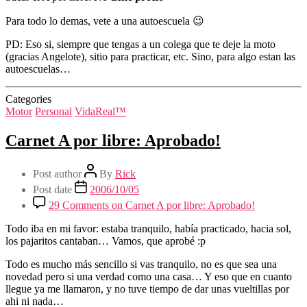
Para todo lo demas, vete a una autoescuela 😉
PD: Eso si, siempre que tengas a un colega que te deje la moto
(gracias Angelote), sitio para practicar, etc. Sino, para algo estan las
autoescuelas…
Categories
Motor
Personal
VidaReal™
Carnet A por libre: Aprobado!
Post author
By
Rick
Post date
2006/10/05
29 Comments
on Carnet A por libre: Aprobado!
Todo iba en mi favor: estaba tranquilo, había practicado, hacia sol,
los pajaritos cantaban… Vamos, que aprobé :p
Todo es mucho más sencillo si vas tranquilo, no es que sea una
novedad pero si una verdad como una casa… Y eso que en cuanto
llegue ya me llamaron, y no tuve tiempo de dar unas vueltillas por
ahi ni nada…