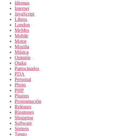
idiomas
Internet
JavaScript
Libros
London
MeMes
Mobile
Motor
Mozilla
Música
Opinión
Otaku
Patrocinados
PDA
Personal
Photo
PHP
Plugins
Programación
Releases
Ringtones
Shopping
Software
Sorteos
Tango