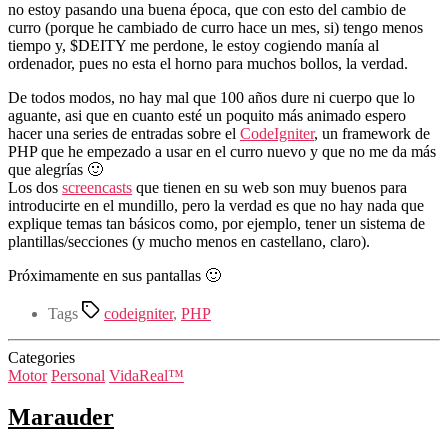
no estoy pasando una buena época, que con esto del cambio de
curro (porque he cambiado de curro hace un mes, si) tengo menos
tiempo y, $DEITY me perdone, le estoy cogiendo manía al
ordenador, pues no esta el horno para muchos bollos, la verdad.
De todos modos, no hay mal que 100 años dure ni cuerpo que lo
aguante, asi que en cuanto esté un poquito más animado espero
hacer una series de entradas sobre el
CodeIgniter
, un framework de
PHP que he empezado a usar en el curro nuevo y que no me da más
que alegrías 🙂
Los dos
screencasts
que tienen en su web son muy buenos para
introducirte en el mundillo, pero la verdad es que no hay nada que
explique temas tan básicos como, por ejemplo, tener un sistema de
plantillas/secciones (y mucho menos en castellano, claro).
Próximamente en sus pantallas 🙂
Tags
codeigniter
,
PHP
Categories
Motor
Personal
VidaReal™
Marauder