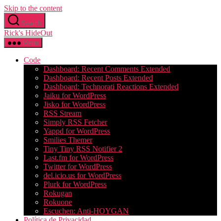
Skip to the content
Search
Rick's HideOut
Menu
Code
Dashboard: Recent Comments Extended
Dashboard: Recent Posts Extended
Dashboard: Technorati Reactions Extended
Jaiku for WordPress
Jisko for WordPress
RSS Stream
Simply RSS Fetcher
Yappd for WordPress
Smilies Themer
Tiny Tiny RSS Notifier 2
Last.fm for WordPress
Twitter for WordPress
del.icio.us for WordPress
Plurk for WordPress
Rokugan
Rokuone
Escuchen: Anti-HOYGAN
Política de Privacidad