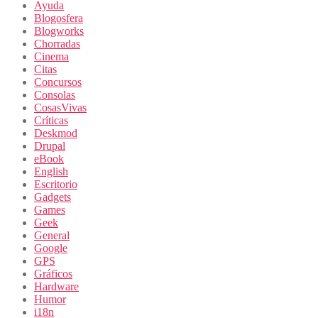
Ayuda
Blogosfera
Blogworks
Chorradas
Cinema
Citas
Concursos
Consolas
CosasVivas
Críticas
Deskmod
Drupal
eBook
English
Escritorio
Gadgets
Games
Geek
General
Google
GPS
Gráficos
Hardware
Humor
i18n