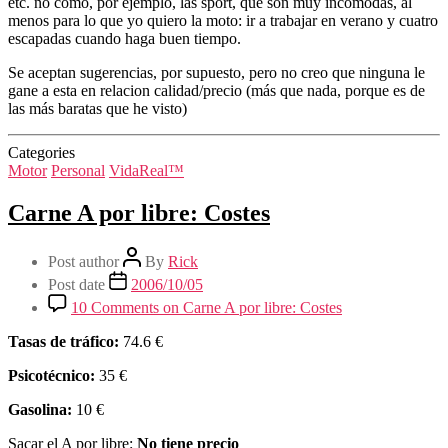
etc. no como, por ejemplo, las sport, que son muy incomodas, al
menos para lo que yo quiero la moto: ir a trabajar en verano y cuatro
escapadas cuando haga buen tiempo.
Se aceptan sugerencias, por supuesto, pero no creo que ninguna le
gane a esta en relacion calidad/precio (más que nada, porque es de
las más baratas que he visto)
Categories
Motor
Personal
VidaReal™
Carne A por libre: Costes
Post author
By
Rick
Post date
2006/10/05
10 Comments
on Carne A por libre: Costes
Tasas de tráfico:
74.6 €
Psicotécnico:
35 €
Gasolina:
10 €
Sacar el A por libre:
No tiene precio