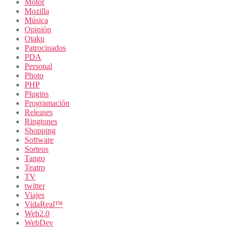
Motor
Mozilla
Música
Opinión
Otaku
Patrocinados
PDA
Personal
Photo
PHP
Plugins
Programación
Releases
Ringtones
Shopping
Software
Sorteos
Tango
Teatro
TV
twitter
Viajes
VidaReal™
Web2.0
WebDev