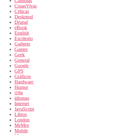
Consolas
CosasVivas
Críticas
Deskmod
Drupal
eBook
English
Escritorio
Gadgets
Games
Geek
General
Google
GPS
Gráficos
Hardware
Humor
i18n
idiomas
Internet
JavaScript
Libros
London
MeMes
Mobile