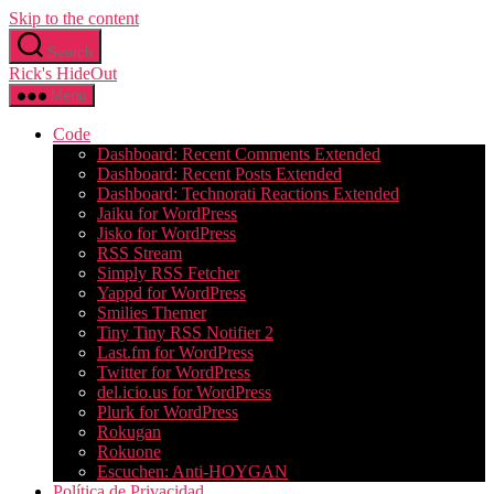
Skip to the content
Search
Rick's HideOut
Menu
Code
Dashboard: Recent Comments Extended
Dashboard: Recent Posts Extended
Dashboard: Technorati Reactions Extended
Jaiku for WordPress
Jisko for WordPress
RSS Stream
Simply RSS Fetcher
Yappd for WordPress
Smilies Themer
Tiny Tiny RSS Notifier 2
Last.fm for WordPress
Twitter for WordPress
del.icio.us for WordPress
Plurk for WordPress
Rokugan
Rokuone
Escuchen: Anti-HOYGAN
Política de Privacidad