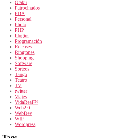
Otaku
Patrocinados
PDA
Personal
Photo
PHP
Plugins
Programación
Releases
Ringtones
Shopping
Software
Sorteos
Tango
Teatro
TV
twitter
Viajes
VidaReal™
Web2.0
WebDev
WIP
Wordpress
Tags