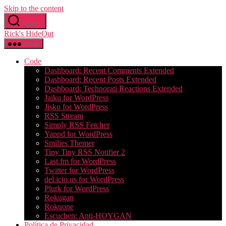
Skip to the content
Search
Rick's HideOut
Menu
Code
Dashboard: Recent Comments Extended
Dashboard: Recent Posts Extended
Dashboard: Technorati Reactions Extended
Jaiku for WordPress
Jisko for WordPress
RSS Stream
Simply RSS Fetcher
Yappd for WordPress
Smilies Themer
Tiny Tiny RSS Notifier 2
Last.fm for WordPress
Twitter for WordPress
del.icio.us for WordPress
Plurk for WordPress
Rokugan
Rokuone
Escuchen: Anti-HOYGAN
Política de Privacidad