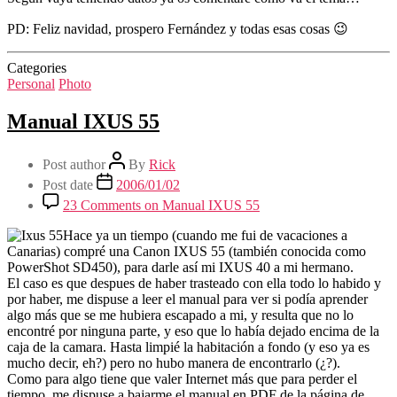
PD: Feliz navidad, prospero Fernández y todas esas cosas 😉
Categories
Personal
Photo
Manual IXUS 55
Post author
By
Rick
Post date
2006/01/02
23 Comments
on Manual IXUS 55
Hace ya un tiempo (cuando me fui de vacaciones a
Canarias) compré una Canon IXUS 55 (también conocida como
PowerShot SD450), para darle así mi IXUS 40 a mi hermano.
El caso es que despues de haber trasteado con ella todo lo habido y
por haber, me dispuse a leer el manual para ver si podía aprender
algo más que se me hubiera escapado a mi, y resulta que no lo
encontré por ninguna parte, y eso que lo había dejado encima de la
caja de la camara. Hasta limpié la habitación a fondo (y eso ya es
mucho decir, eh?) pero no hubo manera de encontrarlo (¿?).
Como para algo tiene que valer Internet más que para perder el
tiempo, me dispuse a bajarme el manual en PDF de la página de