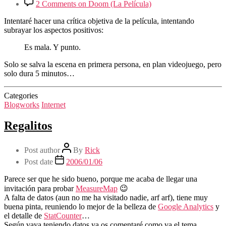
2 Comments
on Doom (La Película)
Intentaré hacer una crítica objetiva de la película, intentando
subrayar los aspectos positivos:
Es mala. Y punto.
Solo se salva la escena en primera persona, en plan videojuego, pero
solo dura 5 minutos…
Categories
Blogworks
Internet
Regalitos
Post author
By
Rick
Post date
2006/01/06
Parece ser que he sido bueno, porque me acaba de llegar una
invitación para probar
MeasureMap
😉
A falta de datos (aun no me ha visitado nadie, arf arf), tiene muy
buena pinta, reuniendo lo mejor de la belleza de
Google Analytics
y
el detalle de
StatCounter
…
Según vaya teniendo datos ya os comentaré como va el tema…