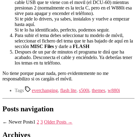
cable USB que te viene con el movil (el DCU-60) mientras
presionas 2 (normalmente es la tecla C, pero en el W880i esa
sirve para apagar y encender el teléfono).
Si te pide lo drivers, ya sabes, instalalos y vuelve a empezar
hasta aquí.
Si te lo ha identificado, perfecto, podemos seguir.
Para subir el tema debes seleccionar tu modelo de móvil,
seleccionar el fichero del tema que te has bajado de aquí en la
sección
MISC Files
y darle a
FLASH
Despues de un par de minutos el programa te dirá que ha
acabado. Desconecta el cable y enciéndelo. Ya deberías tener
los temas en tu teléfono.
No tiene porque pasar nada, pero evidentemente no me
responsabilizo si os cargáis el móvil.
Tags
everchanging
,
flash lite
,
s500i
,
themes
,
w880i
Posts navigation
←
Newer
Posts
1
2
3
Older
Posts
→
Archives