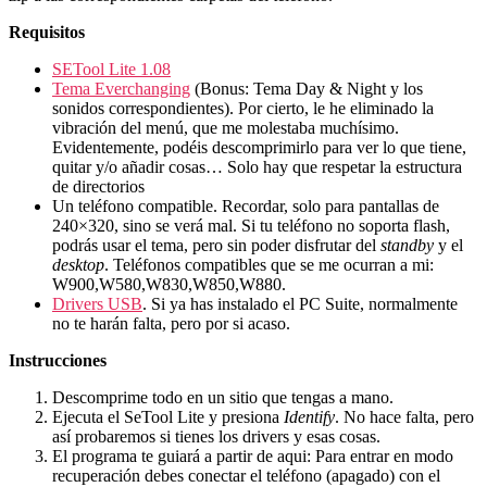
Requisitos
SETool Lite 1.08
Tema Everchanging
(Bonus: Tema Day & Night y los
sonidos correspondientes). Por cierto, le he eliminado la
vibración del menú, que me molestaba muchísimo.
Evidentemente, podéis descomprimirlo para ver lo que tiene,
quitar y/o añadir cosas… Solo hay que respetar la estructura
de directorios
Un teléfono compatible. Recordar, solo para pantallas de
240×320, sino se verá mal. Si tu teléfono no soporta flash,
podrás usar el tema, pero sin poder disfrutar del
standby
y el
desktop
. Teléfonos compatibles que se me ocurran a mi:
W900,W580,W830,W850,W880.
Drivers USB
. Si ya has instalado el PC Suite, normalmente
no te harán falta, pero por si acaso.
Instrucciones
Descomprime todo en un sitio que tengas a mano.
Ejecuta el SeTool Lite y presiona
Identify
. No hace falta, pero
así probaremos si tienes los drivers y esas cosas.
El programa te guiará a partir de aqui: Para entrar en modo
recuperación debes conectar el teléfono (apagado) con el