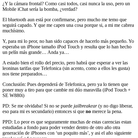
¿Y la cámara frontal? Como casi todos, casi nunca la uso, pero un
Mobile iChat sería la bomba, ¿verdad?
El bluetooth aun está por confirmarse, pero mucho me temo que
seguirá capado. Y que me capen una cosa porque si, a mi me cabrea
muchísimo.
Y, para mi lo peor, no han sido capaces de hacerlo más pequeño. Yo
esperaba un iPhone tamaño iPod Touch y resulta que lo han hecho
un pelín más grande… Anda ya…
A estado bien el rollo del precio, pero habrá que esperar a ver las
leoninas tarifas que Telefonica (sin acento, como a ellos les gusta)
nos tiene preparados…
Conclusión: Pues dependerá de Telefonica, pero ya lo tienen que
poner muy a tiro para que cambie mi dúo maravilla (iPod Touch +
SE W880i)
PD: Se me olvidaba! Si no se puede
jailbreakear
(y no digo liberar,
eso para mi es secundario) entonces si que
no
merece la pena.
PPD: Lo peor es que seguramente muchas de estas carencias estan
estudiadas a fondo para poder vender dentro de otro año otra
generación de iPhones con ‘un poquito más’, y asi el año siguiente