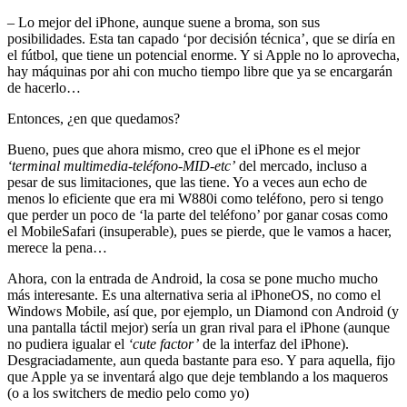
– Lo mejor del iPhone, aunque suene a broma, son sus
posibilidades. Esta tan capado ‘por decisión técnica’, que se diría en
el fútbol, que tiene un potencial enorme. Y si Apple no lo aprovecha,
hay máquinas por ahi con mucho tiempo libre que ya se encargarán
de hacerlo…
Entonces, ¿en que quedamos?
Bueno, pues que ahora mismo, creo que el iPhone es el mejor
‘terminal multimedia-teléfono-MID-etc’
del mercado, incluso a
pesar de sus limitaciones, que las tiene. Yo a veces aun echo de
menos lo eficiente que era mi W880i como teléfono, pero si tengo
que perder un poco de ‘la parte del teléfono’ por ganar cosas como
el MobileSafari (insuperable), pues se pierde, que le vamos a hacer,
merece la pena…
Ahora, con la entrada de Android, la cosa se pone mucho mucho
más interesante. Es una alternativa seria al iPhoneOS, no como el
Windows Mobile, así que, por ejemplo, un Diamond con Android (y
una pantalla táctil mejor) sería un gran rival para el iPhone (aunque
no pudiera igualar el
‘cute factor’
de la interfaz del iPhone).
Desgraciadamente, aun queda bastante para eso. Y para aquella, fijo
que Apple ya se inventará algo que deje temblando a los maqueros
(o a los switchers de medio pelo como yo)