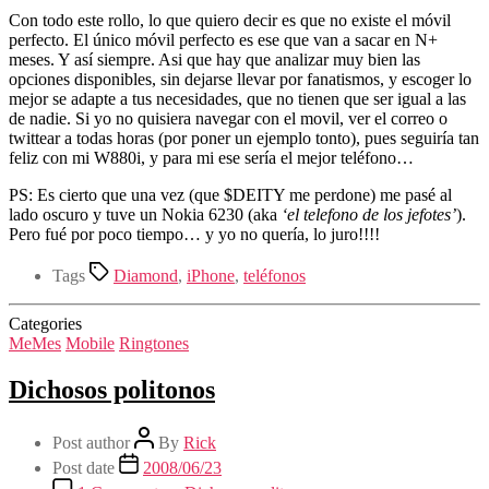
Con todo este rollo, lo que quiero decir es que no existe el móvil
perfecto. El único móvil perfecto es ese que van a sacar en N+
meses. Y así siempre. Asi que hay que analizar muy bien las
opciones disponibles, sin dejarse llevar por fanatismos, y escoger lo
mejor se adapte a tus necesidades, que no tienen que ser igual a las
de nadie. Si yo no quisiera navegar con el movil, ver el correo o
twittear a todas horas (por poner un ejemplo tonto), pues seguiría tan
feliz con mi W880i, y para mi ese sería el mejor teléfono…
PS: Es cierto que una vez (que $DEITY me perdone) me pasé al
lado oscuro y tuve un Nokia 6230 (aka
‘el telefono de los jefotes’
).
Pero fué por poco tiempo… y yo no quería, lo juro!!!!
Tags
Diamond
,
iPhone
,
teléfonos
Categories
MeMes
Mobile
Ringtones
Dichosos politonos
Post author
By
Rick
Post date
2008/06/23