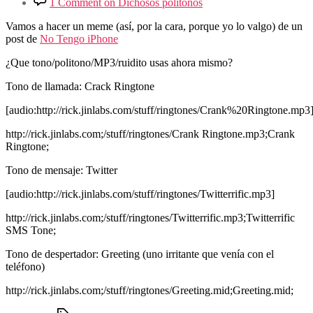
1 Comment
on Dichosos politonos
Vamos a hacer un meme (así, por la cara, porque yo lo valgo) de un
post de
No Tengo iPhone
¿Que tono/politono/MP3/ruidito usas ahora mismo?
Tono de llamada: Crack Ringtone
[audio:http://rick.jinlabs.com/stuff/ringtones/Crank%20Ringtone.mp3
http://rick.jinlabs.com;/stuff/ringtones/Crank Ringtone.mp3;Crank
Ringtone;
Tono de mensaje: Twitter
[audio:http://rick.jinlabs.com/stuff/ringtones/Twitterrific.mp3]
http://rick.jinlabs.com;/stuff/ringtones/Twitterrific.mp3;Twitterrific
SMS Tone;
Tono de despertador: Greeting (uno irritante que venía con el
teléfono)
http://rick.jinlabs.com;/stuff/ringtones/Greeting.mid;Greeting.mid;