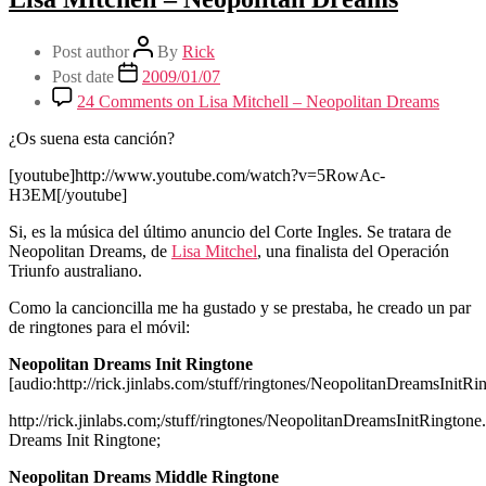
Post author
By
Rick
Post date
2009/01/07
24 Comments
on Lisa Mitchell – Neopolitan Dreams
¿Os suena esta canción?
[youtube]http://www.youtube.com/watch?v=5RowAc-
H3EM[/youtube]
Si, es la música del último anuncio del Corte Ingles. Se tratara de
Neopolitan Dreams, de
Lisa Mitchel
, una finalista del Operación
Triunfo australiano.
Como la cancioncilla me ha gustado y se prestaba, he creado un par
de ringtones para el móvil:
Neopolitan Dreams Init Ringtone
[audio:http://rick.jinlabs.com/stuff/ringtones/NeopolitanDreamsInitR
http://rick.jinlabs.com;/stuff/ringtones/NeopolitanDreamsInitRington
Dreams Init Ringtone;
Neopolitan Dreams Middle Ringtone