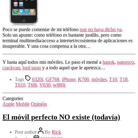
Poco se puede comentar de mi teléfono
que no haya dicho ya
.
Solo un apunte: como teléfono es bastante justillo, pero como
terminal multimedia/acceso a internet/ecosistema de aplicaciones es
insuperable. Y una cosa compensa a la otra…
Y hasta aquí todos mis móviles. Le paso el memé a
hanok
,
patoroco
,
crackvan
,
lord taran
y a todo aquel que le apetezca…
Tags
6320i
,
GF768
,
iPhone
,
K700
,
móviles
,
T10
,
T18
,
T610
,
T68i
,
V630
,
w880i
Categories
Apple
Mobile
Opinión
El móvil perfecto NO existe (todavía)
Post author
By
Rick