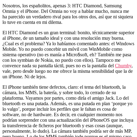
Nosotros, los españolitos, apenas 3: HTC Diamond, Samsung
Omnia y el iPhone. Del Omnia no voy a hablar mucho, nunca me
ha parecido un verdadero rival para los otros dos, así que ni siquiera
lo tuve en cuenta en mi dilema.
El HTC Diamond es un gran terminal: bonito, técnicamente superior
al iPhone, de un tamaño ideal y con una resolución muy buena.
¿Cual es el problema? Ya lo habíamos comentado antes: el Windows
Mobile. Yo no puedo concebir un móvil con WinMobile como
sistema operativo (no es manía a Micro$soft, eh? También me pasa
con los symbian de Nokia, no puedo con ellos). Tampoco me
convence nada su pantalla táctil, pues no es la pantalla del
Chumby
,
vale, pero desde luego no me ofrece la misma sensibilidad que la de
un iPhone. Ni de lejos.
El iPhone también tiene defectos, claro: el tema del bluetooth, la
cámara, los MMS, la batería, y sobre todo, lo cerrado de su
plataforma. Vayamos por partes, como diría el amigo Jack. Lo del
bluetooth es una putada. Además, es una putada en plan ‘porque yo
lo valgo’, porque incluir los perfiles que le faltan es cosa de
software, no de hardware. Es decir, en cualquier momento nos
podrían sorprender con una actualización del iPhoneOS que incluya
la transferencia de ficheros por bluetooth y esas cosas (aunque,
personalmente, lo dudo). La cámara también podría ser de más MP,
pero bueno. Lo de los MMS también jode porque es el mismo caso