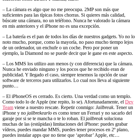
– La cámara es algo que no me preocupa. 2MP son más que
suficientes para las típicas fotos chorras. Si quieres más calidad,
búscate una cámara, no un teléfono. Nunca he valorado la cámara
en mis anteriores y el iPhone no es una excepción.
– La batería es el pan de todos los días de nuestros gadgets. Yo no lo
noto mucho, porque, como la mayoría, no paso mucho tiempo lejos
de un ordenador, un enchufe o un coche. Pero por poner un
ejemplo, la Diamond no se puede decir que le gane en este aspecto.
– Los MMS los utilizo aun menos (y con diferencia) que la cámara.
Nunca he enviado ninguno y los pocos que he recibido eran de
publicidad. Y llegado el caso, siempre tenemos la opción de usar
software de terceros para utilizarlos. Lo cual nos lleva al siguiente
punto…
– El iPhoneOS es cerrado. Es cierto. Una verdad como un templo.
Como todo lo de Apple (me repito, lo se). Afortunadamente, el
Dev
Team
viene a nuestro rescate. Repetir conmigo:
Jailbreak
. Tener un
iPhone y no
jailbrekearlo
es como tener un Ferrari y no sacarlo del
garaje por si se te mancha o te lo roban. El
jailbreak
soluciona
muchas de las (estúpidas) limitaciones del iPhone: puedes grabar
vídeos, puedes mandar MMS, puedes tener procesos en 2º plano,
puedes instalar apps que no tiene que ‘aprobar’ Apple, etc…