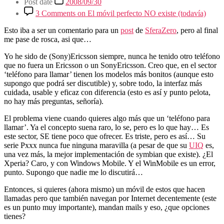
Post date
2008/09/30
3 Comments
on El móvil perfecto NO existe (todavía)
Esto iba a ser un comentario para un
post
de
SferaZero
, pero al final
me pase de rosca, asi que…
Yo he sido de (Sony)Ericsson siempre, nunca he tenido otro teléfono
que no fuera un Ericsson o un SonyEricsson. Creo que, en el sector
‘teléfono para llamar’ tienen los modelos más bonitos (aunque esto
supongo que podrá ser discutible) y, sobre todo, la interfaz más
cuidada, usable y eficaz con diferencia (esto es así y punto pelota,
no hay más preguntas, señoría).
El problema viene cuando quieres algo más que un ‘teléfono para
llamar’. Ya el concepto suena raro, lo se, pero es lo que hay… Es
este sector, SE tiene poco que ofrecer. Es triste, pero es así… Su
serie Pxxx nunca fue ninguna maravilla (a pesar de que su
UIQ
es,
una vez más, la mejor implementación de symbian que existe). ¿El
Xperia? Caro, y con Windows Mobile. Y el WinMobile es un error,
punto. Supongo que nadie me lo discutirá…
Entonces, si quieres (ahora mismo) un móvil de estos que hacen
llamadas pero que también navegan por Internet decentemente (este
es un punto muy importante), mandan mails y eso, ¿que opciones
tienes?