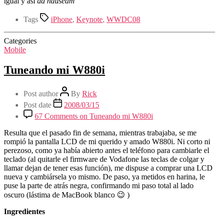
igual y así
ad nauseam
Tags
iPhone
,
Keynote
,
WWDC08
Categories
Mobile
Tuneando mi W880i
Post author
By
Rick
Post date
2008/03/15
67 Comments
on Tuneando mi W880i
Resulta que el pasado fin de semana, mientras trabajaba, se me
rompió la pantalla LCD de mi querido y amado W880i. Ni corto ni
perezoso, como ya había abierto antes el teléfono para cambiarle el
teclado (al quitarle el firmware de Vodafone las teclas de colgar y
llamar dejan de tener esas función), me dispuse a comprar una LCD
nueva y cambiársela yo mismo. De paso, ya metidos en harina, le
puse la parte de atrás negra, confirmando mi paso total al lado
oscuro (lástima de MacBook blanco 😉 )
Ingredientes