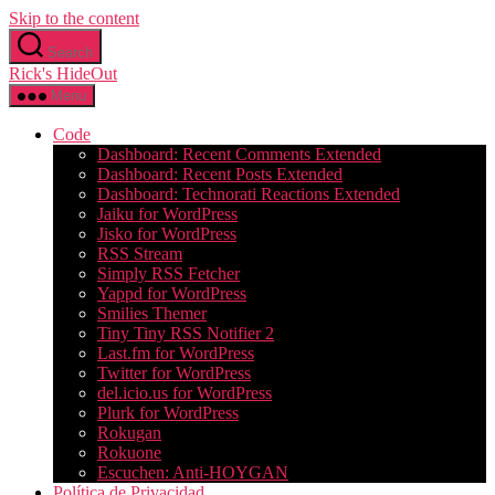
Skip to the content
Search
Rick's HideOut
Menu
Code
Dashboard: Recent Comments Extended
Dashboard: Recent Posts Extended
Dashboard: Technorati Reactions Extended
Jaiku for WordPress
Jisko for WordPress
RSS Stream
Simply RSS Fetcher
Yappd for WordPress
Smilies Themer
Tiny Tiny RSS Notifier 2
Last.fm for WordPress
Twitter for WordPress
del.icio.us for WordPress
Plurk for WordPress
Rokugan
Rokuone
Escuchen: Anti-HOYGAN
Política de Privacidad