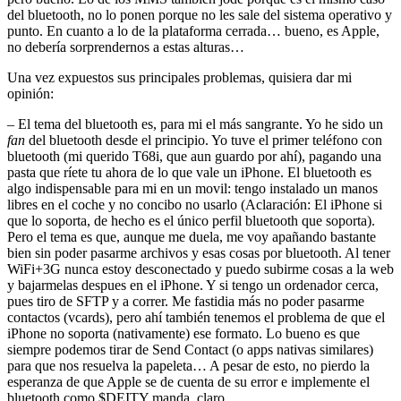
del bluetooth, no lo ponen porque no les sale del sistema operativo y
punto. En cuanto a lo de la plataforma cerrada… bueno, es Apple,
no debería sorprendernos a estas alturas…
Una vez expuestos sus principales problemas, quisiera dar mi
opinión:
– El tema del bluetooth es, para mi el más sangrante. Yo he sido un
fan
del bluetooth desde el principio. Yo tuve el primer teléfono con
bluetooth (mi querido T68i, que aun guardo por ahí), pagando una
pasta que ríete tu ahora de lo que vale un iPhone. El bluetooth es
algo indispensable para mi en un movil: tengo instalado un manos
libres en el coche y no concibo no usarlo (Aclaración: El iPhone si
que lo soporta, de hecho es el único perfil bluetooth que soporta).
Pero el tema es que, aunque me duela, me voy apañando bastante
bien sin poder pasarme archivos y esas cosas por bluetooth. Al tener
WiFi+3G nunca estoy desconectado y puedo subirme cosas a la web
y bajarmelas despues en el iPhone. Y si tengo un ordenador cerca,
pues tiro de SFTP y a correr. Me fastidia más no poder pasarme
contactos (vcards), pero ahí también tenemos el problema de que el
iPhone no soporta (nativamente) ese formato. Lo bueno es que
siempre podemos tirar de Send Contact (o apps nativas similares)
para que nos resuelva la papeleta… A pesar de esto, no pierdo la
esperanza de que Apple se de cuenta de su error e implemente el
bluetooth como $DEITY manda, claro.