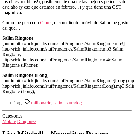
los cines, malditos!), posiblemente una de las mejores películas de
este año (y eso que estamos en febrero…) y que tiene una OST
magnifica.
Como me paso con
Crank
, el sonidito del móvil de Salim me gustó,
así que…
Salim Ringtone
[audio:http://rick.jinlabs.com/stuff/ringtones/SalimRingtone.mp3]
http://rick.jinlabs.com;/stuff/ringtones/SalimRingtone.mp3;Salim
Ringtone;
http://rick.jinlabs.com;/stuff/ringtones/SalimRingtone.m4r;Salim
Ringtone (iPhone);
Salim Ringtone (Long)
[audio:http://rick.jinlabs.com/stuff/ringtones/SalimRingtone(Long).m
http://rick.jinlabs.com;/stuff/ringtones/SalimRingtone(Long).mp3;Sal
Ringtone (Long);
Tags
millionarie
,
salim
,
slumdog
Categories
Mobile
Ringtones
Lisa Mitchell – Neopolitan Dreams