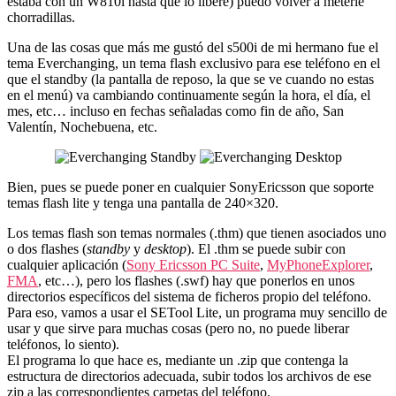
estaba con un W810i hasta que lo liberé) puedo volver a meterle
chorradillas.
Una de las cosas que más me gustó del s500i de mi hermano fue el
tema Everchanging, un tema flash exclusivo para ese teléfono en el
que el standby (la pantalla de reposo, la que se ve cuando no estas
en el menú) va cambiando continuamente según la hora, el día, el
mes, etc… incluso en fechas señaladas como fin de año, San
Valentín, Nochebuena, etc.
Bien, pues se puede poner en cualquier SonyEricsson que soporte
temas flash lite y tenga una pantalla de 240×320.
Los temas flash son temas normales (.thm) que tienen asociados uno
o dos flashes (
standby
y
desktop
). El .thm se puede subir con
cualquier aplicación (
Sony Ericsson PC Suite
,
MyPhoneExplorer
,
FMA
, etc…), pero los flashes (.swf) hay que ponerlos en unos
directorios específicos del sistema de ficheros propio del teléfono.
Para eso, vamos a usar el SETool Lite, un programa muy sencillo de
usar y que sirve para muchas cosas (pero no, no puede liberar
teléfonos, lo siento).
El programa lo que hace es, mediante un .zip que contenga la
estructura de directorios adecuada, subir todos los archivos de ese
zip a las correspondientes carpetas del teléfono.