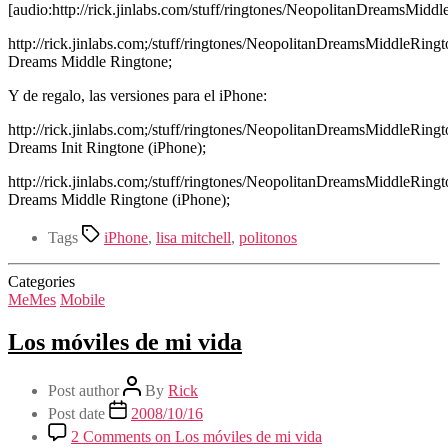
[audio:http://rick.jinlabs.com/stuff/ringtones/NeopolitanDreamsMidd
http://rick.jinlabs.com;/stuff/ringtones/NeopolitanDreamsMiddleRin
Dreams Middle Ringtone;
Y de regalo, las versiones para el iPhone:
http://rick.jinlabs.com;/stuff/ringtones/NeopolitanDreamsMiddleRing
Dreams Init Ringtone (iPhone);
http://rick.jinlabs.com;/stuff/ringtones/NeopolitanDreamsMiddleRing
Dreams Middle Ringtone (iPhone);
Tags
iPhone
,
lisa mitchell
,
politonos
Categories
MeMes
Mobile
Los móviles de mi vida
Post author
By
Rick
Post date
2008/10/16
2 Comments
on Los móviles de mi vida