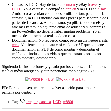
Carcasa & LCD. Hay de todo en
cnn.cn
y eBay (
cover
y
LCD
). Yo la carcasa la compré en
cnn.cn
y la LCD en
eBay
.
Ambas cosas venían con un destornillador torx para abrir la
carcasa, y la LCD incluso con unas piezas para separar la dos
partes de la carcasa. Ahora mismo, yo pillaría todo en eBay:
sale más barato, no hay problemas de aduana y si compras a
un PowerSeller no debería habar ningún problema. Yo en
menos de una semana tenía todo en casa.
Documentación: No recuerdo como, pero un día llegue a esta
web
. Ahí tienen un zip para casi cualquier SE que contiene
documentación en PDF de como montar y desmontar el
teléfono, e incluso unos vídeos que muestran paso a paso
como montar y desmontarlo.
Siguiendo las instrucciones y guiado por los vídeos, en 15 minutos
tenía el móvil arreglado, y aun por encima todo negrito 8) !
PD: Por lo que veo, tendré que volver a abrirlo para limpiar la
pantalla por dentro…
Tags
arreglar
,
carcasa
,
LCD
,
w880i