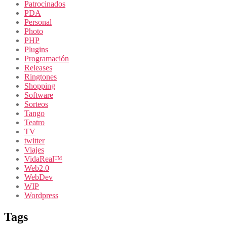
Patrocinados
PDA
Personal
Photo
PHP
Plugins
Programación
Releases
Ringtones
Shopping
Software
Sorteos
Tango
Teatro
TV
twitter
Viajes
VidaReal™
Web2.0
WebDev
WIP
Wordpress
Tags