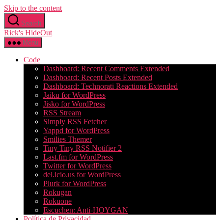
Skip to the content
Search
Rick's HideOut
Menu
Code
Dashboard: Recent Comments Extended
Dashboard: Recent Posts Extended
Dashboard: Technorati Reactions Extended
Jaiku for WordPress
Jisko for WordPress
RSS Stream
Simply RSS Fetcher
Yappd for WordPress
Smilies Themer
Tiny Tiny RSS Notifier 2
Last.fm for WordPress
Twitter for WordPress
del.icio.us for WordPress
Plurk for WordPress
Rokugan
Rokuone
Escuchen: Anti-HOYGAN
Política de Privacidad