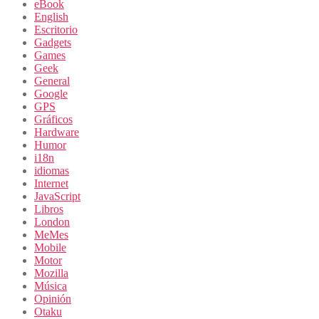
eBook
English
Escritorio
Gadgets
Games
Geek
General
Google
GPS
Gráficos
Hardware
Humor
i18n
idiomas
Internet
JavaScript
Libros
London
MeMes
Mobile
Motor
Mozilla
Música
Opinión
Otaku