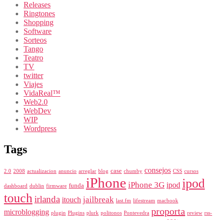
Releases
Ringtones
Shopping
Software
Sorteos
Tango
Teatro
TV
twitter
Viajes
VidaReal™
Web2.0
WebDev
WIP
Wordpress
Tags
consejos
case
2.0
2008
actualizacion
anuncio
arreglar
blog
chumby
CSS
cursos
iPhone
ipod
iPhone 3G
ipod
funda
dashboard
dublin
firmware
touch
irlanda
jailbreak
itouch
last.fm
lifestream
macbook
proporta
microblogging
plugin
Plugins
plurk
politonos
Pontevedra
review
rss-