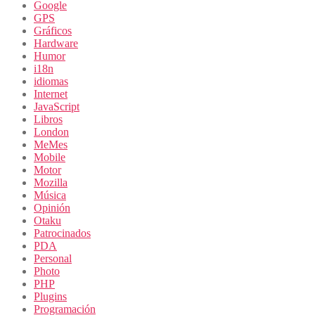
Google
GPS
Gráficos
Hardware
Humor
i18n
idiomas
Internet
JavaScript
Libros
London
MeMes
Mobile
Motor
Mozilla
Música
Opinión
Otaku
Patrocinados
PDA
Personal
Photo
PHP
Plugins
Programación