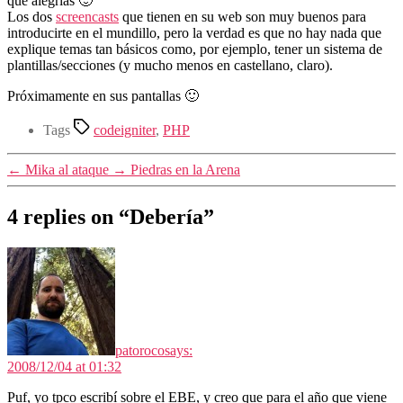
que alegrías 🙂
Los dos
screencasts
que tienen en su web son muy buenos para
introducirte en el mundillo, pero la verdad es que no hay nada que
explique temas tan básicos como, por ejemplo, tener un sistema de
plantillas/secciones (y mucho menos en castellano, claro).
Próximamente en sus pantallas 🙂
Tags
codeigniter
,
PHP
←
Mika al ataque
→
Piedras en la Arena
4 replies on “Debería”
patoroco
says:
2008/12/04 at 01:32
Puf, yo tpco escribí sobre el EBE, y creo que para el año que viene