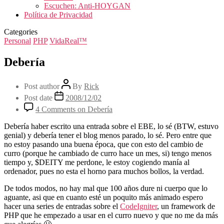
Escuchen: Anti-HOYGAN
Política de Privacidad
Categories
Personal
PHP
VidaReal™
Debería
Post author
By
Rick
Post date
2008/12/02
4 Comments
on Debería
Debería haber escrito una entrada sobre el EBE, lo sé (BTW, estuvo
genial) y debería tener el blog menos parado, lo sé. Pero entre que
no estoy pasando una buena época, que con esto del cambio de
curro (porque he cambiado de curro hace un mes, si) tengo menos
tiempo y, $DEITY me perdone, le estoy cogiendo manía al
ordenador, pues no esta el horno para muchos bollos, la verdad.
De todos modos, no hay mal que 100 años dure ni cuerpo que lo
aguante, asi que en cuanto esté un poquito más animado espero
hacer una series de entradas sobre el
CodeIgniter
, un framework de
PHP que he empezado a usar en el curro nuevo y que no me da más