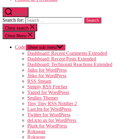
Search
Search for:
Close search
Close Menu
Code
Show sub menu
Dashboard: Recent Comments Extended
Dashboard: Recent Posts Extended
Dashboard: Technorati Reactions Extended
Jaiku for WordPress
Jisko for WordPress
RSS Stream
Simply RSS Fetcher
Yappd for WordPress
Smilies Themer
Tiny Tiny RSS Notifier 2
Last.fm for WordPress
Twitter for WordPress
del.icio.us for WordPress
Plurk for WordPress
Rokugan
Rokuone