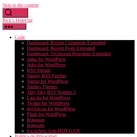
Skip to the content
Search
Rick's HideOut
Menu
Code
Dashboard: Recent Comments Extended
Dashboard: Recent Posts Extended
Dashboard: Technorati Reactions Extended
Jaiku for WordPress
Jisko for WordPress
RSS Stream
Simply RSS Fetcher
Yappd for WordPress
Smilies Themer
Tiny Tiny RSS Notifier 2
Last.fm for WordPress
Twitter for WordPress
del.icio.us for WordPress
Plurk for WordPress
Rokugan
Rokuone
Escuchen: Anti-HOYGAN
Política de Privacidad