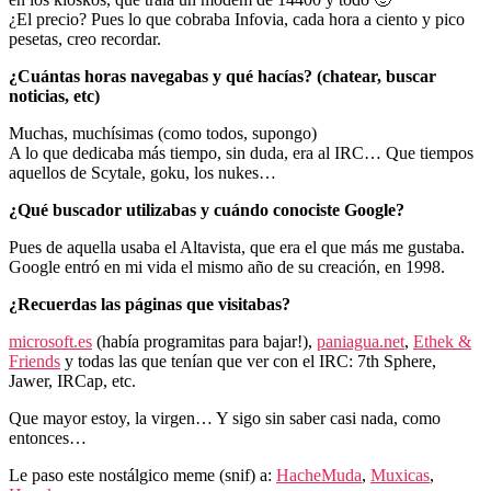
¿El precio? Pues lo que cobraba Infovia, cada hora a ciento y pico
pesetas, creo recordar.
¿Cuántas horas navegabas y qué hacías? (chatear, buscar
noticias, etc)
Muchas, muchísimas (como todos, supongo)
A lo que dedicaba más tiempo, sin duda, era al IRC… Que tiempos
aquellos de Scytale, goku, los nukes…
¿Qué buscador utilizabas y cuándo conociste Google?
Pues de aquella usaba el Altavista, que era el que más me gustaba.
Google entró en mi vida el mismo año de su creación, en 1998.
¿Recuerdas las páginas que visitabas?
microsoft.es
(había programitas para bajar!),
paniagua.net
,
Ethek &
Friends
y todas las que tenían que ver con el IRC: 7th Sphere,
Jawer, IRCap, etc.
Que mayor estoy, la virgen… Y sigo sin saber casi nada, como
entonces…
Le paso este nostálgico meme (snif) a:
HacheMuda
,
Muxicas
,