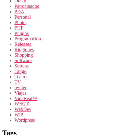
Otaku
Patrocinados
PDA
Personal
Photo
PHP
Plugins
Programación
Releases
Ringtones
Shopping
Software
Sorteos
Tango
Teatro
TV
twitter
Viajes
VidaReal™
Web2.0
WebDev
WIP
Wordpress
Tags