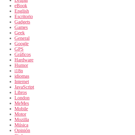
Drupal
eBook
English
Escritorio
Gadgets
Games
Geek
General
Google
GPS
Gráficos
Hardware
Humor
i18n
idiomas
Internet
JavaScript
Libros
London
MeMes
Mobile
Motor
Mozilla
Música
Opinión