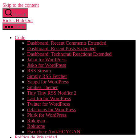
Skip to the content
Search
Rick's HideOut
Menu
Code
Dashboard: Recent Comments Extended
Dashboard: Recent Posts Extended
Dashboard: Technorati Reactions Extended
Jaiku for WordPress
Jisko for WordPress
RSS Stream
Simply RSS Fetcher
Yappd for WordPress
Smilies Themer
Tiny Tiny RSS Notifier 2
Last.fm for WordPress
Twitter for WordPress
del.icio.us for WordPress
Plurk for WordPress
Rokugan
Rokuone
Escuchen: Anti-HOYGAN
Política de Privacidad