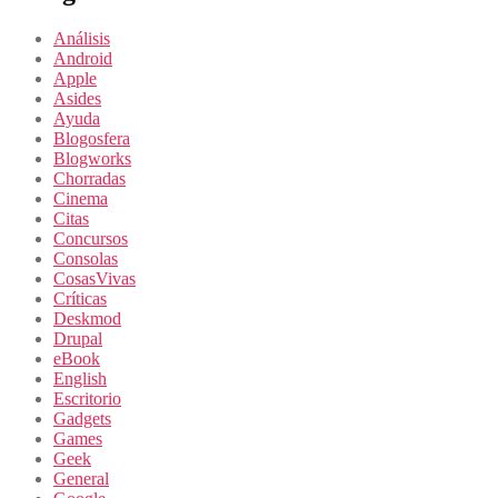
Análisis
Android
Apple
Asides
Ayuda
Blogosfera
Blogworks
Chorradas
Cinema
Citas
Concursos
Consolas
CosasVivas
Críticas
Deskmod
Drupal
eBook
English
Escritorio
Gadgets
Games
Geek
General