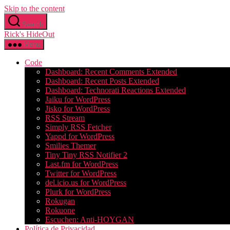
Skip to the content
Search
Rick's HideOut
Menu
Code
Dashboard: Recent Comments Extended
Dashboard: Recent Posts Extended
Dashboard: Technorati Reactions Extended
Jaiku for WordPress
Jisko for WordPress
RSS Stream
Simply RSS Fetcher
Yappd for WordPress
Smilies Themer
Tiny Tiny RSS Notifier 2
Last.fm for WordPress
Twitter for WordPress
del.icio.us for WordPress
Plurk for WordPress
Rokugan
Rokuone
Escuchen: Anti-HOYGAN
Política de Privacidad