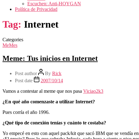
Escuchen: Anti-HOYGAN
Política de Privacidad
Tag:
Internet
Categories
MeMes
Meme: Tus inicios en Internet
Post author
By
Rick
Post date
2007/10/14
Vamos a contestar al meme que nos pasa
Viciao2k3
¿En qué año comenzaste a utilizar Internet?
Pues corría el año 1996.
¿Qué tipo de conexión tenías y cuánto te costaba?
Yo empecé en esto con aquel pack/kit que sacó IBM que se vendía en
¿El precio? Pues lo que cobraba Infovia, cada hora a ciento y pico pes