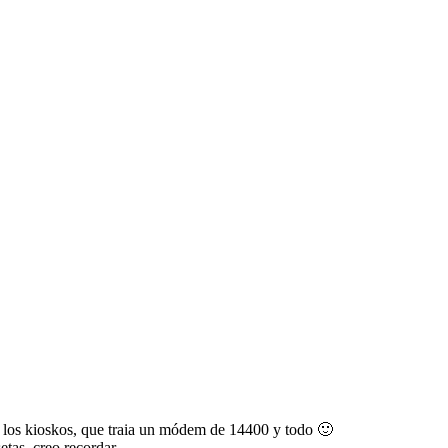
 los kioskos, que traia un módem de 14400 y todo 🙂
etas, creo recordar.