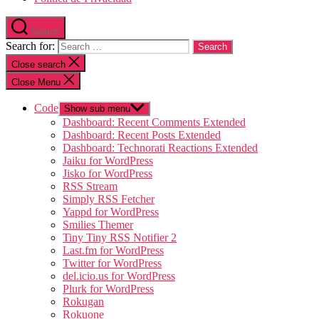
Search
Search for:
Close search
Close Menu
Code
Show sub menu
Dashboard: Recent Comments Extended
Dashboard: Recent Posts Extended
Dashboard: Technorati Reactions Extended
Jaiku for WordPress
Jisko for WordPress
RSS Stream
Simply RSS Fetcher
Yappd for WordPress
Smilies Themer
Tiny Tiny RSS Notifier 2
Last.fm for WordPress
Twitter for WordPress
del.icio.us for WordPress
Plurk for WordPress
Rokugan
Rokuone