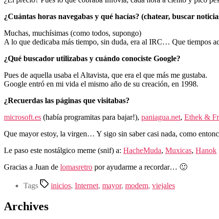
¿Cuántas horas navegabas y qué hacías? (chatear, buscar noticias
Muchas, muchísimas (como todos, supongo)
A lo que dedicaba más tiempo, sin duda, era al IRC… Que tiempos aq
¿Qué buscador utilizabas y cuándo conociste Google?
Pues de aquella usaba el Altavista, que era el que más me gustaba.
Google entró en mi vida el mismo año de su creación, en 1998.
¿Recuerdas las páginas que visitabas?
microsoft.es
(había programitas para bajar!),
paniagua.net
,
Ethek & Fr
Que mayor estoy, la virgen… Y sigo sin saber casi nada, como ento
Le paso este nostálgico meme (snif) a:
HacheMuda
,
Muxicas
,
Hanok
Gracias a Juan de
lomasretro
por ayudarme a recordar… 🙂
Tags
inicios
,
Internet
,
mayor
,
modem
,
viejales
Archives