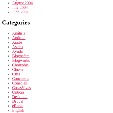
August 2004
July 2004
June 2004
Categories
Análisis
Android
Apple
Asides
Ayuda
Blogosfera
Blogworks
Chorradas
Cinema
Citas
Concursos
Consolas
CosasVivas
Críticas
Deskmod
Drupal
eBook
English