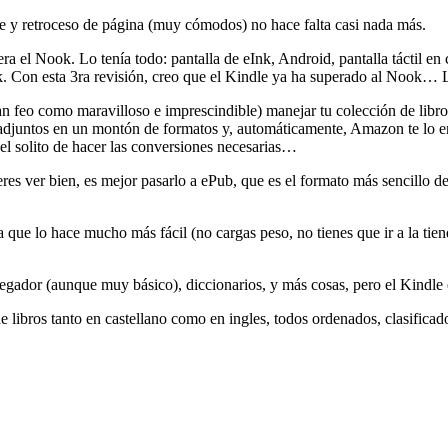
ce y retroceso de página (muy cómodos) no hace falta casi nada más.
ra el Nook. Lo tenía todo: pantalla de eInk, Android, pantalla táctil 
ook. Con esta 3ra revisión, creo que el Kindle ya ha superado al Nook…
an feo como maravilloso e imprescindible) manejar tu colección de libro
adjuntos en un montón de formatos y, automáticamente, Amazon te lo 
 el solito de hacer las conversiones necesarias…
es ver bien, es mejor pasarlo a ePub, que es el formato más sencillo de
 que lo hace mucho más fácil (no cargas peso, no tienes que ir a la tiend
ador (aunque muy básico), diccionarios, y más cosas, pero el Kindle es, 
e libros tanto en castellano como en ingles, todos ordenados, clasifica