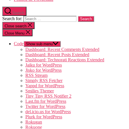
Search
Search for:
Close search
Close Menu
Code
Show sub menu
Dashboard: Recent Comments Extended
Dashboard: Recent Posts Extended
Dashboard: Technorati Reactions Extended
Jaiku for WordPress
Jisko for WordPress
RSS Stream
Simply RSS Fetcher
Yappd for WordPress
Smilies Themer
Tiny Tiny RSS Notifier 2
Last.fm for WordPress
Twitter for WordPress
del.icio.us for WordPress
Plurk for WordPress
Rokugan
Rokuone