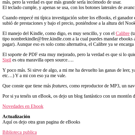
más, pero la verdad es que más grande sería incómodo de usar.
El teclado cumple, y apenas se usa, con los botones laterales de avan
Cuando empecé mi típica investigación sobre los eBooks, el ganador e
subió de prestaciones y bajo el precio, poniéndose a la altura del N
El manejo del Kindle, como digo, es muy sencillo, y con el
Calibre
(t
tipo nombrekindle@free.kindle.com a la cual puedes mandar ebooks 
pagar). Aunque eso es solo como alternativa, el Calibre ya se encarga
El soporte de PDF esta muy mejorado, pero la verdad es que si lo quier
Sigil
es otra maravilla open source….
Y poco más. Si sirve de algo, a mi me ha devuelto las ganas de leer, ya
etc…) Y a mi con eso ya me vale.
Que conste que tiene más
features
, como reproductor de MP3, un naveg
Por si ya tenéis un eBook, os dejo un blog fantástico con un montón d
Novedades en Ebook
Actualización
Aquí os dejo otra gran pagina de eBooks
Biblioteca publica