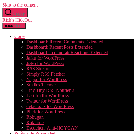
Skip to the content
Search
Rick's HideOut
Menu
Code
Dashboard: Recent Comments Extended
Dashboard: Recent Posts Extended
Dashboard: Technorati Reactions Extended
Jaiku for WordPress
Jisko for WordPress
RSS Stream
Simply RSS Fetcher
Yappd for WordPress
Smilies Themer
Tiny Tiny RSS Notifier 2
Last.fm for WordPress
Twitter for WordPress
del.icio.us for WordPress
Plurk for WordPress
Rokugan
Rokuone
Escuchen: Anti-HOYGAN
Política de Privacidad