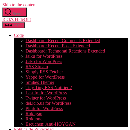
Skip to the content
Search
Rick's HideOut
Menu
Code
Dashboard: Recent Comments Extended
Dashboard: Recent Posts Extended
Dashboard: Technorati Reactions Extended
Jaiku for WordPress
Jisko for WordPress
RSS Stream
Simply RSS Fetcher
Yappd for WordPress
Smilies Themer
Tiny Tiny RSS Notifier 2
Last.fm for WordPress
Twitter for WordPress
del.icio.us for WordPress
Plurk for WordPress
Rokugan
Rokuone
Escuchen: Anti-HOYGAN
Política de Privacidad