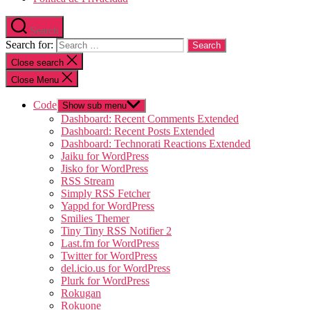
Search
Search for:
Close search
Close Menu
Code
Show sub menu
Dashboard: Recent Comments Extended
Dashboard: Recent Posts Extended
Dashboard: Technorati Reactions Extended
Jaiku for WordPress
Jisko for WordPress
RSS Stream
Simply RSS Fetcher
Yappd for WordPress
Smilies Themer
Tiny Tiny RSS Notifier 2
Last.fm for WordPress
Twitter for WordPress
del.icio.us for WordPress
Plurk for WordPress
Rokugan
Rokuone