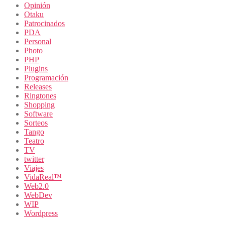
Opinión
Otaku
Patrocinados
PDA
Personal
Photo
PHP
Plugins
Programación
Releases
Ringtones
Shopping
Software
Sorteos
Tango
Teatro
TV
twitter
Viajes
VidaReal™
Web2.0
WebDev
WIP
Wordpress