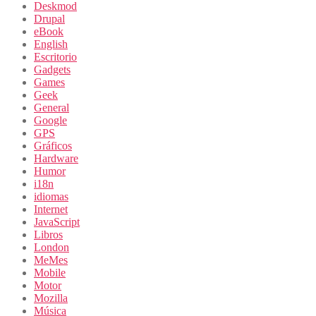
Deskmod
Drupal
eBook
English
Escritorio
Gadgets
Games
Geek
General
Google
GPS
Gráficos
Hardware
Humor
i18n
idiomas
Internet
JavaScript
Libros
London
MeMes
Mobile
Motor
Mozilla
Música