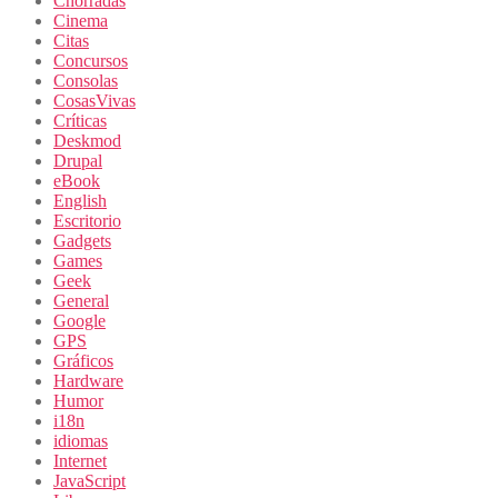
Chorradas
Cinema
Citas
Concursos
Consolas
CosasVivas
Críticas
Deskmod
Drupal
eBook
English
Escritorio
Gadgets
Games
Geek
General
Google
GPS
Gráficos
Hardware
Humor
i18n
idiomas
Internet
JavaScript