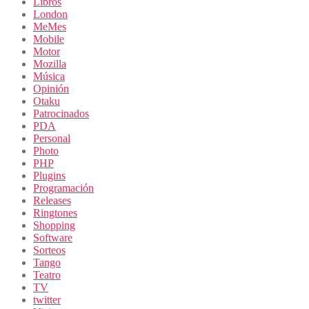
Libros
London
MeMes
Mobile
Motor
Mozilla
Música
Opinión
Otaku
Patrocinados
PDA
Personal
Photo
PHP
Plugins
Programación
Releases
Ringtones
Shopping
Software
Sorteos
Tango
Teatro
TV
twitter