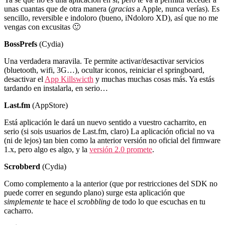
unas cuantas que de otra manera (
gracias
a Apple, nunca verías). Es
sencillo, reversible e indoloro (bueno, iNdoloro XD), así que no me
vengas con excusitas 🙂
BossPrefs
(Cydia)
Una verdadera maravila. Te permite activar/desactivar servicios
(bluetooth, wifi, 3G…), ocultar iconos, reiniciar el springboard,
desactivar el
App Killswicth
y muchas muchas cosas más. Ya estás
tardando en instalarla, en serio…
Last.fm
(AppStore)
Está aplicación le dará un nuevo sentido a vuestro cacharrito, en
serio (si sois usuarios de Last.fm, claro) La aplicación oficial no va
(ni de lejos) tan bien como la anterior versión no oficial del firmware
1.x, pero algo es algo, y la
versión 2.0 promete
.
Scrobberd
(Cydia)
Como complemento a la anterior (que por restricciones del SDK no
puede correr en segundo plano) surge esta aplicación que
simplemente
te hace el
scrobbling
de todo lo que escuchas en tu
cacharro.