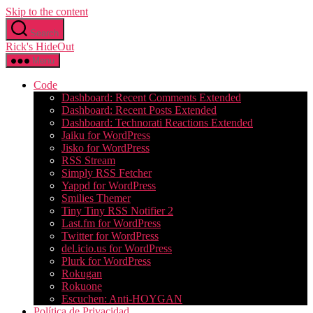
Skip to the content
Search
Rick's HideOut
Menu
Code
Dashboard: Recent Comments Extended
Dashboard: Recent Posts Extended
Dashboard: Technorati Reactions Extended
Jaiku for WordPress
Jisko for WordPress
RSS Stream
Simply RSS Fetcher
Yappd for WordPress
Smilies Themer
Tiny Tiny RSS Notifier 2
Last.fm for WordPress
Twitter for WordPress
del.icio.us for WordPress
Plurk for WordPress
Rokugan
Rokuone
Escuchen: Anti-HOYGAN
Política de Privacidad