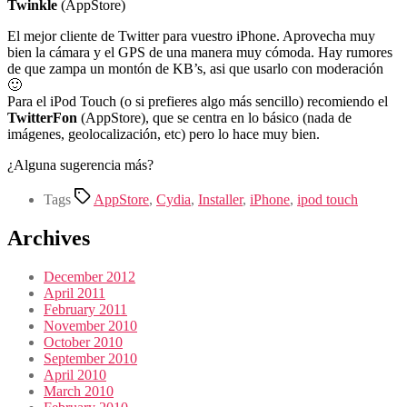
Twinkle
(AppStore)
El mejor cliente de Twitter para vuestro iPhone. Aprovecha muy
bien la cámara y el GPS de una manera muy cómoda. Hay rumores
de que zampa un montón de KB’s, asi que usarlo con moderación
🙂
Para el iPod Touch (o si prefieres algo más sencillo) recomiendo el
TwitterFon
(AppStore), que se centra en lo básico (nada de
imágenes, geolocalización, etc) pero lo hace muy bien.
¿Alguna sugerencia más?
Tags
AppStore
,
Cydia
,
Installer
,
iPhone
,
ipod touch
Archives
December 2012
April 2011
February 2011
November 2010
October 2010
September 2010
April 2010
March 2010