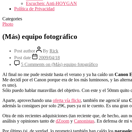
Escuchen: Anti-HOYGAN
Política de Privacidad
Categories
Photo
(Más) equipo fotográfico
Post author
By
Rick
Post date
2009/04/18
5 Comments
on (Más) equipo fotográfico
Al final no me pude resistir hasta el verano y ya ha caído un
Canon E
Me decidí por el Canon porque era de los más luminosos, y las alter
es uno).
Sólo puedo hablar maravillas del objetivo. Con este y el 50mm quito 
Aparte, aprovechando una
oferta vía flickr
, también me agencié una
C
además la consigues por solo 29€, pues ya ni te cuento. Es una gran of
Otra de mis recientes adquisiciones (tan reciente que, de hecho, aun n
análisis y opiniones tanto de
dZoom
y
Canonistas
. En defensa de mi 
Por último (si, de verdad, lo prometo) también han caído los
parasoles