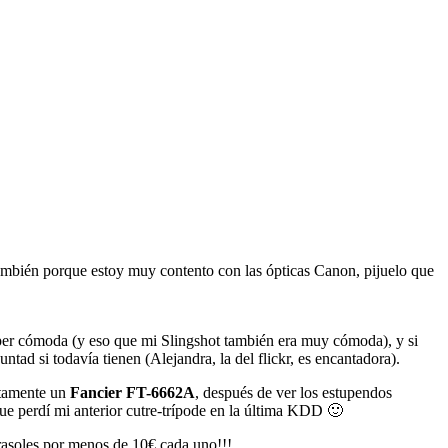
ambién porque estoy muy contento con las ópticas Canon, pijuelo que
per cómoda (y eso que mi Slingshot también era muy cómoda), y si
tad si todavía tienen (Alejandra, la del flickr, es encantadora).
retamente un
Fancier FT-6662A
, después de ver los estupendos
ue perdí mi anterior cutre-trípode en la última KDD 🙂
arasoles por menos de 10€ cada uno!!!