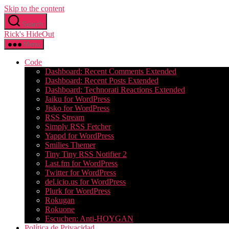
Skip to the content
Search
Rick's HideOut
Menu
Code
Dashboard: Recent Comments Extended
Dashboard: Recent Posts Extended
Dashboard: Technorati Reactions Extended
Jaiku for WordPress
Jisko for WordPress
RSS Stream
Simply RSS Fetcher
Yappd for WordPress
Smilies Themer
Tiny Tiny RSS Notifier 2
Last.fm for WordPress
Twitter for WordPress
del.icio.us for WordPress
Plurk for WordPress
Rokugan
Rokuone
Escuchen: Anti-HOYGAN
Política de Privacidad