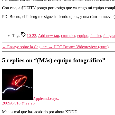
Con esto, a $DEITY pongo por testigo que ya tengo mi equipo comp
PD: Bueno, el Peleng me sigue haciendo ojitos, y una cámara nueva (
Tags
10-22
,
Add new tag
,
crumpler
,
equipo
,
fancier
,
fotogra
←
Ensayo sobre la Ceguera
→
HTC Dream: Videoreview (cutre)
5 replies on “(Más) equipo fotográfico”
Appleando
says:
2009/04/18 at 22:25
Menos mal que has acabado por ahora XDDD