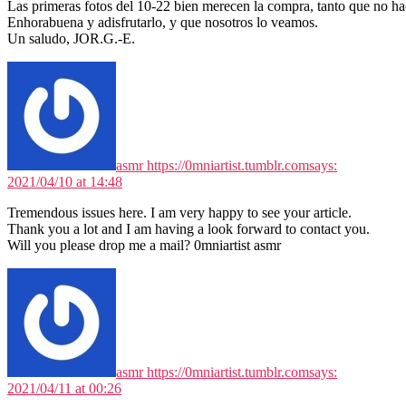
Las primeras fotos del 10-22 bien merecen la compra, tanto que no h
Enhorabuena y adisfrutarlo, y que nosotros lo veamos.
Un saludo, JOR.G.-E.
asmr https://0mniartist.tumblr.com
says:
2021/04/10 at 14:48
Tremendous issues here. I am very happy to see your article.
Thank you a lot and I am having a look forward to contact you.
Will you please drop me a mail? 0mniartist asmr
asmr https://0mniartist.tumblr.com
says:
2021/04/11 at 00:26