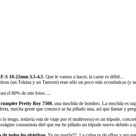
F-S 10-22mm 3.5-4.5
. Que le vamos a hacer, la carne es débil…
nativas (un Tokina y un Tanrom) eran sólo un poco más económicas (y t
casi el 80% de mis fotos….
rumpler Pretty Boy 7500
, una mochila de hombro. La mochila es su
erta, mucha gente que conozco se ha pillado una, así que llamar y pregun
o lo tengo, todavía esta de viaje por el multiverso) es un trípode, conc
vorágine consumista diré que me he pillado un trípode nuevo debido a q
 de todos los objetivos
. Yo no quería!!!, La culpa es de eBay y sus p