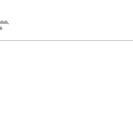
lish,
g.