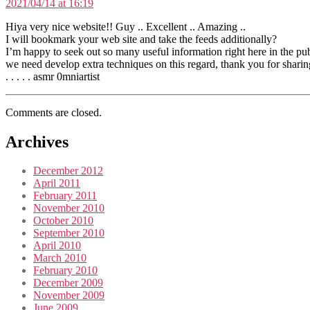
2021/04/14 at 16:19
Hiya very nice website!! Guy .. Excellent .. Amazing ..
I will bookmark your web site and take the feeds additionally?
I’m happy to seek out so many useful information right here in the pub
we need develop extra techniques on this regard, thank you for sharin
. . . . . asmr 0mniartist
Comments are closed.
Archives
December 2012
April 2011
February 2011
November 2010
October 2010
September 2010
April 2010
March 2010
February 2010
December 2009
November 2009
June 2009