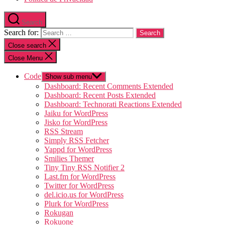
Search
Search for:
Close search
Close Menu
Code
Show sub menu
Dashboard: Recent Comments Extended
Dashboard: Recent Posts Extended
Dashboard: Technorati Reactions Extended
Jaiku for WordPress
Jisko for WordPress
RSS Stream
Simply RSS Fetcher
Yappd for WordPress
Smilies Themer
Tiny Tiny RSS Notifier 2
Last.fm for WordPress
Twitter for WordPress
del.icio.us for WordPress
Plurk for WordPress
Rokugan
Rokuone