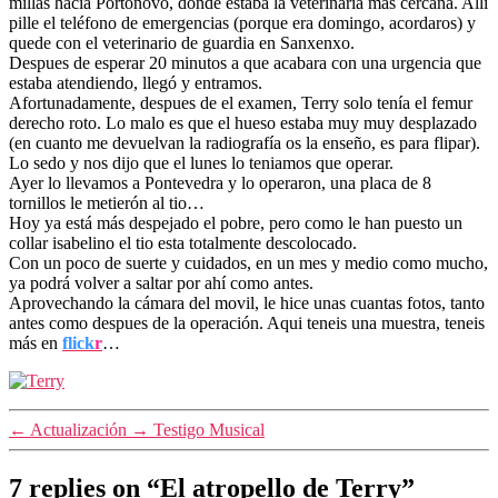
millas hacia Portonovo, donde estaba la veterinaria más cercana. Allí
pille el teléfono de emergencias (porque era domingo, acordaros) y
quede con el veterinario de guardia en Sanxenxo.
Despues de esperar 20 minutos a que acabara con una urgencia que
estaba atendiendo, llegó y entramos.
Afortunadamente, despues de el examen, Terry solo tenía el femur
derecho roto. Lo malo es que el hueso estaba muy muy desplazado
(en cuanto me devuelvan la radiografía os la enseño, es para flipar).
Lo sedo y nos dijo que el lunes lo teniamos que operar.
Ayer lo llevamos a Pontevedra y lo operaron, una placa de 8
tornillos le metierón al tio…
Hoy ya está más despejado el pobre, pero como le han puesto un
collar isabelino el tio esta totalmente descolocado.
Con un poco de suerte y cuidados, en un mes y medio como mucho,
ya podrá volver a saltar por ahí como antes.
Aprovechando la cámara del movil, le hice unas cuantas fotos, tanto
antes como despues de la operación. Aqui teneis una muestra, teneis
más en
flick
r
…
←
Actualización
→
Testigo Musical
7 replies on “El atropello de Terry”