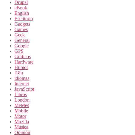
Drupal
eBook
English
Escritorio
Gadgets
Games
Geek
General
Google
GPS
Gráficos
Hardware
Humor
i18n
idiomas
Internet
JavaScript
Libros
London
MeMes
Mobile
Motor
Mozilla
Música
Opinión