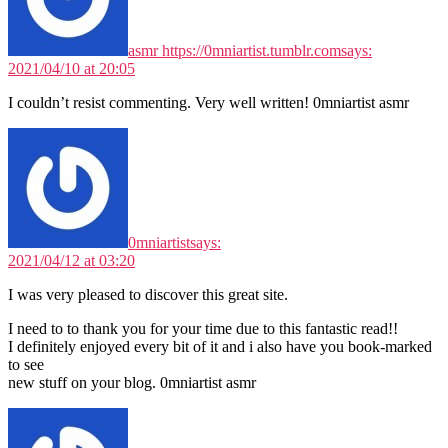
asmr https://0mniartist.tumblr.com
says:
2021/04/10 at 20:05
I couldn’t resist commenting. Very well written! 0mniartist asmr
0mniartist
says:
2021/04/12 at 03:20
I was very pleased to discover this great site.
I need to to thank you for your time due to this fantastic read!!
I definitely enjoyed every bit of it and i also have you book-marked
to see
new stuff on your blog. 0mniartist asmr