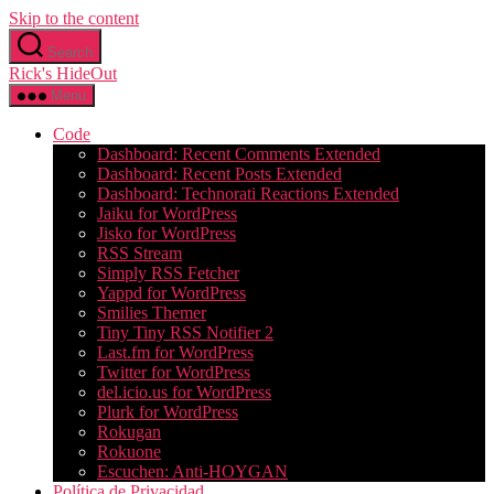
Skip to the content
Search
Rick's HideOut
Menu
Code
Dashboard: Recent Comments Extended
Dashboard: Recent Posts Extended
Dashboard: Technorati Reactions Extended
Jaiku for WordPress
Jisko for WordPress
RSS Stream
Simply RSS Fetcher
Yappd for WordPress
Smilies Themer
Tiny Tiny RSS Notifier 2
Last.fm for WordPress
Twitter for WordPress
del.icio.us for WordPress
Plurk for WordPress
Rokugan
Rokuone
Escuchen: Anti-HOYGAN
Política de Privacidad