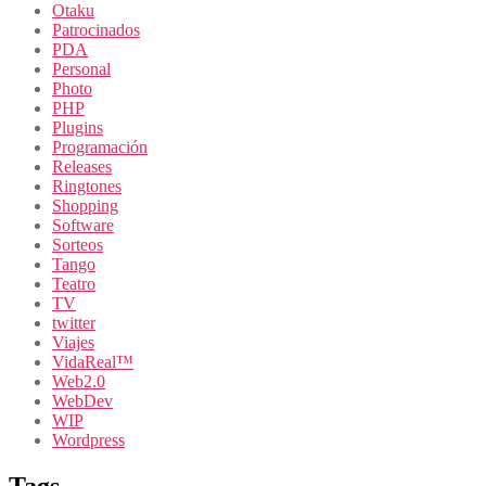
Otaku
Patrocinados
PDA
Personal
Photo
PHP
Plugins
Programación
Releases
Ringtones
Shopping
Software
Sorteos
Tango
Teatro
TV
twitter
Viajes
VidaReal™
Web2.0
WebDev
WIP
Wordpress