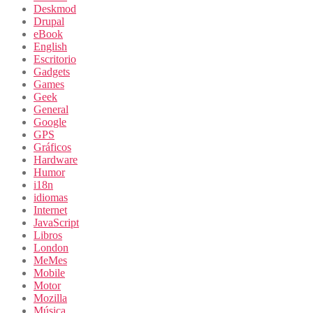
Deskmod
Drupal
eBook
English
Escritorio
Gadgets
Games
Geek
General
Google
GPS
Gráficos
Hardware
Humor
i18n
idiomas
Internet
JavaScript
Libros
London
MeMes
Mobile
Motor
Mozilla
Música