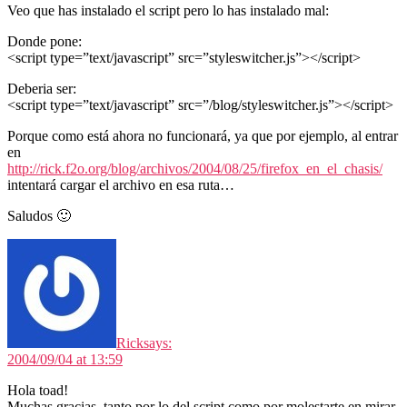
Veo que has instalado el script pero lo has instalado mal:
Donde pone:
<script type=”text/javascript” src=”styleswitcher.js”></script>
Deberia ser:
<script type=”text/javascript” src=”/blog/styleswitcher.js”></script>
Porque como está ahora no funcionará, ya que por ejemplo, al entrar
en
http://rick.f2o.org/blog/archivos/2004/08/25/firefox_en_el_chasis/
intentará cargar el archivo en esa ruta…
Saludos 🙂
Rick
says:
2004/09/04 at 13:59
Hola toad!
Muchas gracias, tanto por lo del script como por molestarte en mirar