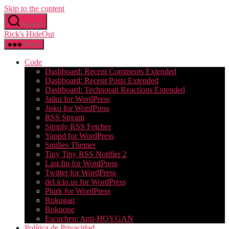
Skip to the content
Search
Rick's HideOut
Menu
Code
Dashboard: Recent Comments Extended
Dashboard: Recent Posts Extended
Dashboard: Technorati Reactions Extended
Jaiku for WordPress
Jisko for WordPress
RSS Stream
Simply RSS Fetcher
Yappd for WordPress
Smilies Themer
Tiny Tiny RSS Notifier 2
Last.fm for WordPress
Twitter for WordPress
del.icio.us for WordPress
Plurk for WordPress
Rokugan
Rokuone
Escuchen: Anti-HOYGAN
Política de Privacidad