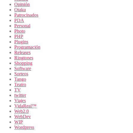
Opinión
Otaku
Patrocinados
PDA
Personal
Photo
PHP
Plugins
Programación
Releases
Ringtones
Shopping
Software
Sorteos
Tango
Teatro
TV
twitter
Viajes
VidaReal™
Web2.0
WebDev
WIP
Wordpress